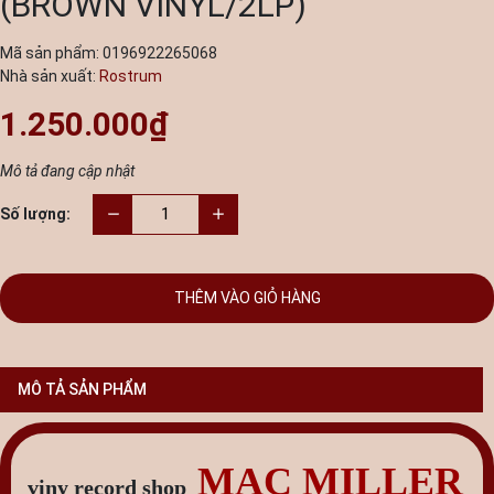
(BROWN VINYL/2LP)
Mã sản phẩm:
0196922265068
Nhà sản xuất:
Rostrum
1.250.000₫
Mô tả đang cập nhật
Số lượng:
THÊM VÀO GIỎ HÀNG
MÔ TẢ SẢN PHẨM
MAC MILLER
viny record shop