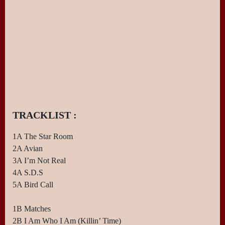
TRACKLIST :
1A The Star Room
2A Avian
3A I’m Not Real
4A S.D.S
5A Bird Call
1B Matches
2B I Am Who I Am (Killin’ Time)