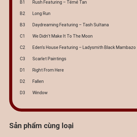
B1 Rush Featuring – Témé Tan
B2 Long Run
B3 Daydreaming Featuring – Tash Sultana
C1 We Didn't Make It To The Moon
C2 Eden's House Featuring – Ladysmith Black Mambazo
C3 Scarlet Paintings
D1 Right From Here
D2 Fallen
D3 Window
Sản phẩm cùng loại