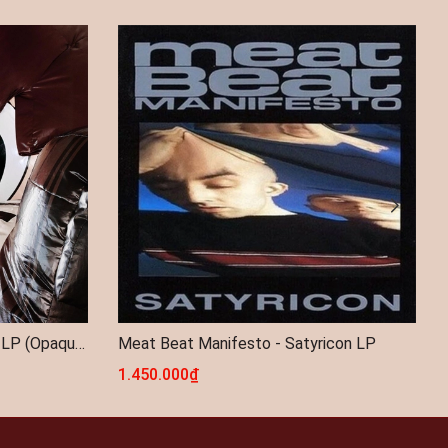
Porter Robinson - SMILE! :D 2LP (Opaque Pink Vinyl)
Meat Beat Manifesto - Satyricon LP
1.450.000₫