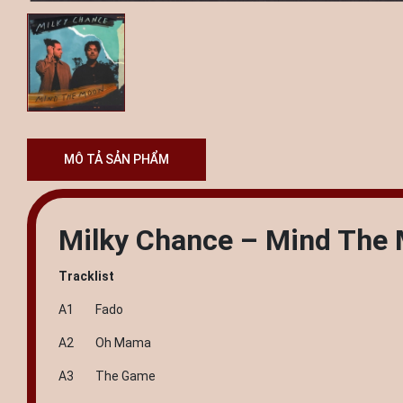
MÔ TẢ SẢN PHẨM
Milky Chance – Mind The
Tracklist
A1 Fado
A2 Oh Mama
A3 The Game